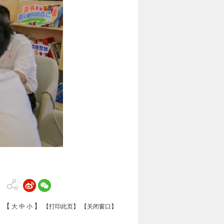
【
】
大
中
小
【打印此页】
【关闭窗口】