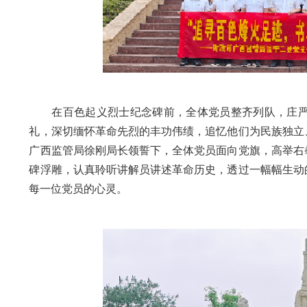
在百色起义烈士纪念碑前，全体党员整齐列队，庄严
礼，深切缅怀革命先烈的丰功伟绩，追忆他们为民族独立
广西监管局徐刚局长领誓下，全体党员面向党旗，高举右
碑浮雕，认真聆听讲解员讲述革命历史，透过一幅幅生动
每一位党员的心灵。