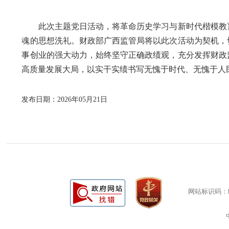
此次主题党日活动，将革命历史学习与新时代楷模教育
魂的思想洗礼。财政部广西监管局将以此次活动为契机，
事创业的强大动力，始终坚守正确政绩观，充分发挥财政
高质量发展大局，以实干实绩书写无愧于时代、无愧于人
发布日期：2026年05月21日
网站标识码：bm