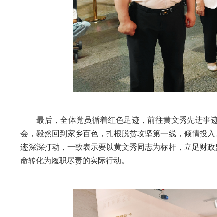
最后，全体党员循着红色足迹，前往黄文秀先进事迹展
会，毅然回到家乡百色，扎根脱贫攻坚第一线，倾情投入
迹深深打动，一致表示要以黄文秀同志为标杆，立足财政
命转化为履职尽责的实际行动。